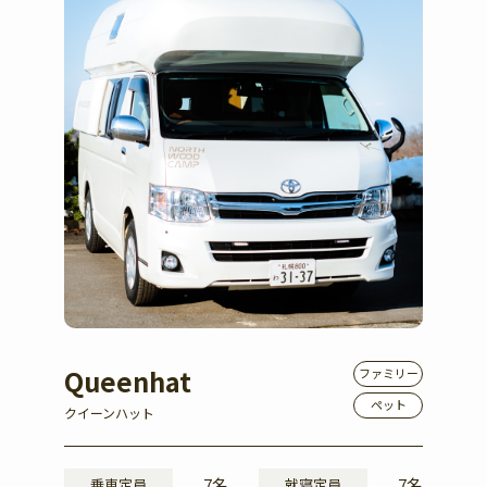
Queenhat
ファミリー
ペット
クイーンハット
7名
7名
乗車定員
就寝定員