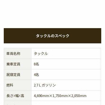
タックルのスペック
車両名称
タックル
乗車定員
8名
就寝定員
4名
燃料
2.7Ｌガソリン
長さ☓幅☓高
4,690mm×1,750mm×2,050mm