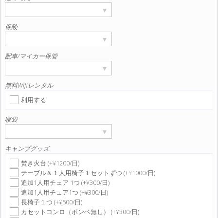
▾
保険
▾
配車/マイカー保管
▾
無料Wifiレンタル
利用する
寝袋
▾
キャンプグッズ
焚き火台 (+¥1200/日)
テーブル＆１人用椅子１セットずつ (+¥1000/日)
追加1人用チェア 1つ (+¥300/日)
追加1人用チェア1つ (+¥300/日)
長椅子１つ (+¥500/日)
カセットコンロ（ボンベ無し） (+¥300/日)