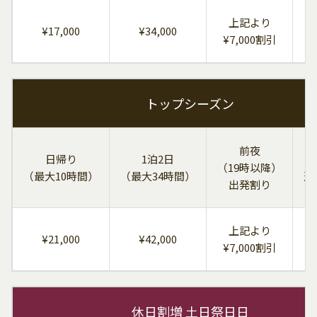
上記より
¥17,000
¥34,000
＋
¥7,000割引
トップシーズン
前夜
日帰り
1泊2日
（19時以降）
（最大10時間）
（最大34時間）
追
出発割り
上記より
¥21,000
¥42,000
＋
¥7,000割引
休日割増 土日祭日日