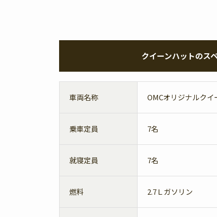
クイーンハットのス
車両名称
OMCオリジナルクイ
乗車定員
7名
就寝定員
7名
燃料
2.7Ｌガソリン