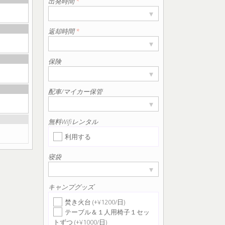
出発時間
*
▾
返却時間
*
▾
保険
▾
配車/マイカー保管
▾
無料Wifiレンタル
利用する
寝袋
▾
キャンプグッズ
焚き火台 (+¥1200/日)
テーブル＆１人用椅子１セッ
トずつ (+¥1000/日)