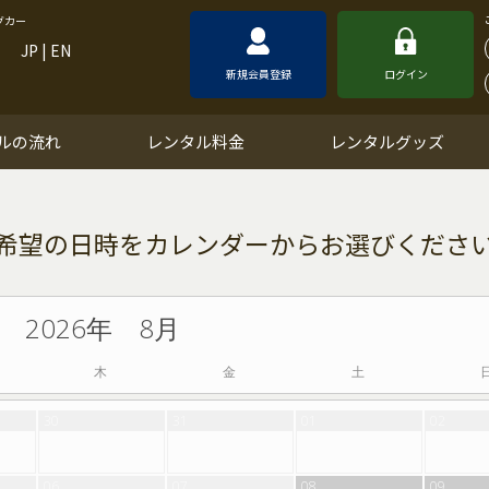
グカー
JP
|
EN
新規会員登録
ログイン
ルの流れ
レンタル料金
レンタルグッズ
2026年 8月
木
金
土
30
31
01
02
06
07
08
09