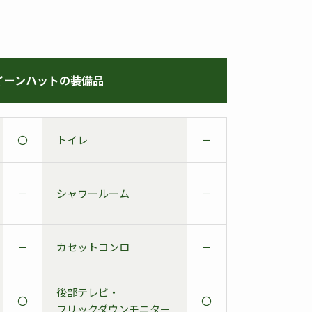
イーンハットの装備品
〇
トイレ
－
－
シャワールーム
－
－
カセットコンロ
－
後部テレビ・
〇
〇
フリックダウンモニター