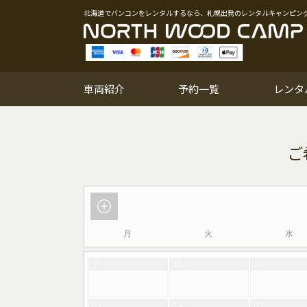
北海道でバンコンをレンタルするなら、札幌出発のレンタルキャンピン
車両紹介
予約一覧
レンタ
月
火
水
27
28
29
03
04
05