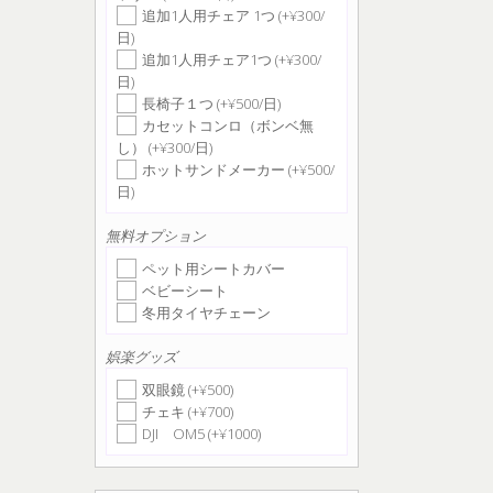
追加1人用チェア 1つ (+¥300/
日)
追加1人用チェア1つ (+¥300/
日)
長椅子１つ (+¥500/日)
カセットコンロ（ボンベ無
し） (+¥300/日)
ホットサンドメーカー (+¥500/
日)
無料オプション
ペット用シートカバー
ベビーシート
冬用タイヤチェーン
娯楽グッズ
双眼鏡 (+¥500)
チェキ (+¥700)
DJI OM5 (+¥1000)