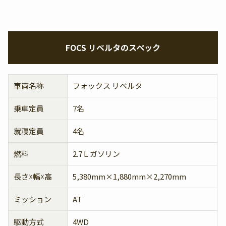
FOCS リベルタのスペック
車両名称
フォックス リベルタ
乗車定員
7名
就寝定員
4名
燃料
2.7Ｌガソリン
長さ☓幅☓高
5,380mm×1,880mm×2,270mm
ミッション
AT
駆動方式
4WD