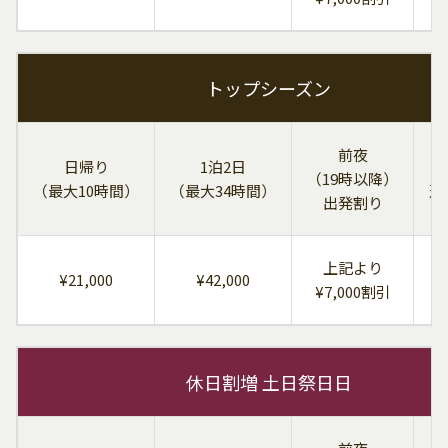
トップシーズン
前夜
日帰り
1泊2日
（19時以降）
（最大10時間）
（最大34時間）
追
出発割り
上記より
¥21,000
¥42,000
＋
¥7,000割引
休日割増 土日祭日日