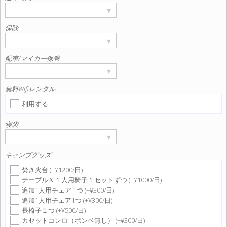
▾
保険
▾
配車/マイカー保管
▾
無料Wifiレンタル
利用する
寝袋
▾
キャンプグッズ
焚き火台 (+¥1200/日)
テーブル＆１人用椅子１セットずつ (+¥1000/日)
追加1人用チェア 1つ (+¥300/日)
追加1人用チェア1つ (+¥300/日)
長椅子１つ (+¥500/日)
カセットコンロ（ボンベ無し） (+¥300/日)