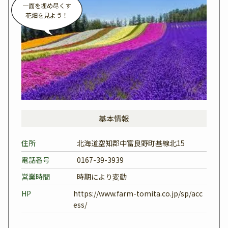
一面を埋め尽くす
花畑を見よう！
基本情報
住所
北海道空知郡中富良野町基線北15
電話番号
0167-39-3939
営業時間
時期により変動
HP
https://www.farm-tomita.co.jp/sp/acc
ess/