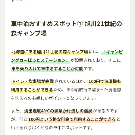
車中泊おすすめスポット① 旭川21世紀の
森キャンプ場
北海道にある
旭川21世紀の森キャンプ場
には、
「キャンピ
ングカーほっとステーション」
が設置されており、そこに
車を乗り入れて車中泊することが可能
です。
トイレ・炊事場が完備
されているほか、
100円で洗濯機も
利用することができる
ため、車中泊旅行で溜まった洗濯物
を洗えるのも嬉しいポイントとなっています。
また、
湧出温度43℃の源泉かけ流しの温泉
があるのです
が、何と
100円という格安料金で利用することができる
と
いう至れり尽くせりの車中泊スポットです。