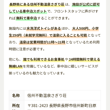
長野県にある
信州不動温泉さぎり荘
は、
施設が公式に認可
している車中泊スポット
で、フロントスタッフに声がけす
れば
無料で車中泊
することができます。
施設内には
水洗洋式トイレがある
ほか、
大人500円、小学
生250円（未就学児無料）で温泉に入ることも可能
となって
おり、
温
泉は営業時間が11時〜21時
となっているため利用
時間に注意が必要です。
他にも、
誰でも利用できるお食事処
や
24時間無料で使える
無線LAN
を完備しているなど、車中泊に嬉しいサービスが
揃っているのも魅力となっています。
名称
信州不動温泉さぎり荘
所在
〒381-2423 長野県長野市信州新町日原