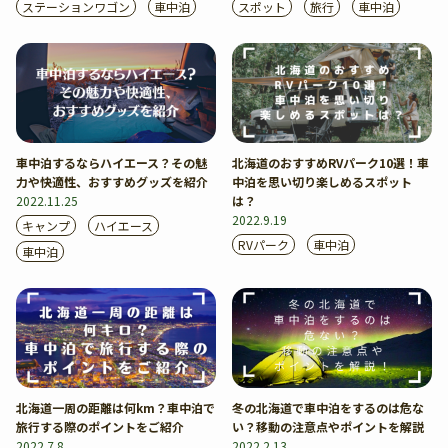
ステーションワゴン
車中泊
スポット
旅行
車中泊
車中泊するならハイエース？その魅
北海道のおすすめRVパーク10選！車
力や快適性、おすすめグッズを紹介
中泊を思い切り楽しめるスポット
2022.11.25
は？
2022.9.19
キャンプ
ハイエース
RVパーク
車中泊
車中泊
北海道一周の距離は何km？車中泊で
冬の北海道で車中泊をするのは危な
旅行する際のポイントをご紹介
い？移動の注意点やポイントを解説
2022.7.8
2022.2.13