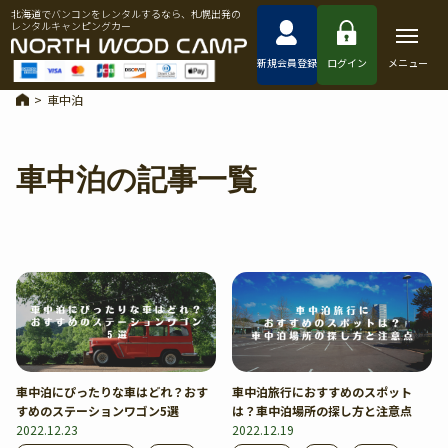
北海道でバンコンをレンタルするなら、札幌出発の
レンタルキャンピングカー
新規会員登録
ログイン
メニュー
>
車中泊
車中泊の記事一覧
車中泊にぴったりな車はどれ？おす
車中泊旅行におすすめのスポット
すめのステーションワゴン5選
は？車中泊場所の探し方と注意点
2022.12.23
2022.12.19